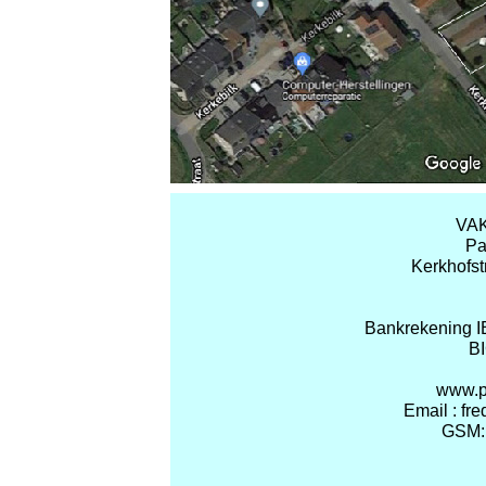
VA
Pa
Kerkhofst
Bankrekening 
B
www.p
Email : fr
GSM: 